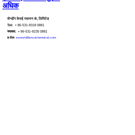
अधिक
शेन्डोंग केरुई रसायन कं, लिमिटेड
Tel:
+ 86-531-8318 0881
फ्याक्स:
+ 86-531-8235 0881
इ-मेल:
export@keruichemical.com
थप्नुहोस्:
१11११ #, भवन 6, लिंगु, गुइहे जिन्जी, लुनेग लिंग्चिउ शहर, शिज़ोंग जिल्ला, जिनान शहर, चीन
घर
उत्पादनहरू
अमीन ईथर
टेलोलोकिइल एमिन ईथोसाइलेट ईथर (
CAS नम्बर 61791-26-2
समानार्थी शब्द:
Polyoxyethylene टैलो amine;
टालो अमाइन पॉलीओक्साइथिलीन (२)) ईथर;
स्टीरिलामाइन पॉलीऑक्साइथिलीन (२)) ईथर;
फ्याटी अमाइन पॉलीओक्साइथिलिन ईथर