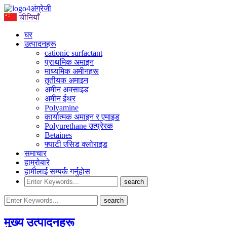
अंग्रेजी
चीनियाँ
घर
उत्पादनहरू
cationic surfactant
प्राथमिक अमाइन
माध्यमिक अमीनहरू
तृतीयक अमाइन
अमीन अक्साइड
अमीन ईथर
Polyamine
कार्यात्मक अमाइन र एमाइड
Polyurethane उत्प्रेरक
Betaines
फ्याटी एसिड क्लोराइड
समाचार
हाम्रोबारे
हामीलाई सम्पर्क गर्नुहोस
मुख्य उत्पादनहरू