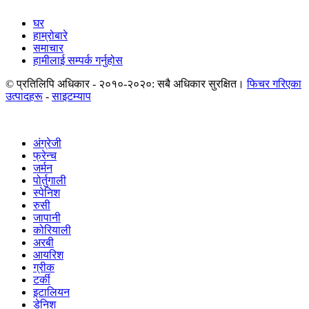
घर
हाम्रोबारे
समाचार
हामीलाई सम्पर्क गर्नुहोस
© प्रतिलिपि अधिकार - २०१०-२०२०: सबै अधिकार सुरक्षित।
फिचर गरिएका
उत्पादहरू
-
साइटम्याप
अंग्रेजी
फ्रेन्च
जर्मन
पोर्तुगाली
स्पेनिश
रुसी
जापानी
कोरियाली
अरबी
आयरिश
ग्रीक
टर्की
इटालियन
डेनिश