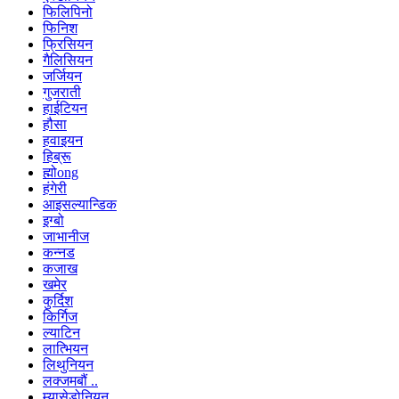
फिलिपिनो
फिनिश
फ्रिसियन
गैलिसियन
जर्जियन
गुजराती
हाईटियन
हौसा
हवाइयन
हिब्रू
ह्मोong
हंगेरी
आइसल्यान्डिक
इग्बो
जाभानीज
कन्नड
कजाख
खमेर
कुर्दिश
किर्गिज
ल्याटिन
लात्भियन
लिथुनियन
लक्जमबौं ..
म्यासेडोनियन