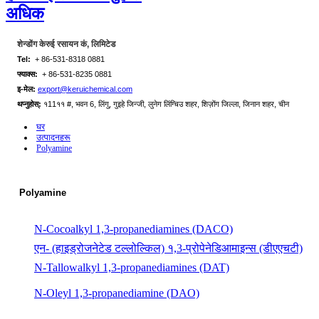
अधिक
शेन्डोंग केरुई रसायन कं, लिमिटेड
Tel:
+ 86-531-8318 0881
फ्याक्स:
+ 86-531-8235 0881
इ-मेल:
export@keruichemical.com
थप्नुहोस्:
१11११ #, भवन 6, लिंगु, गुइहे जिन्जी, लुनेग लिंग्चिउ शहर, शिज़ोंग जिल्ला, जिनान शहर, चीन
घर
उत्पादनहरू
Polyamine
Polyamine
N-Cocoalkyl 1,3-propanediamines (DACO)
एन- (हाइड्रोजनेटेड टल्लोल्किल) १,3-प्रोपेनेडिआमाइन्स (डीएएचटी)
N-Tallowalkyl 1,3-propanediamines (DAT)
N-Oleyl 1,3-propanediamine (DAO)