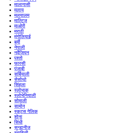
मालागासी
मलाय
मलयालम
माल्टिज
माओरी
मराठी
मंगोलियाई
बर्मी
नेपाली
नर्वेजियन
पश्तो
फारसी
पंजाबी
सर्बियाली
सेसोथो
सिंहला
स्लोभाक
स्लोभेनियाली
सोमाली
सामोन
स्कट्स गेलिक
शोना
सिंधी
सुन्डानीज
स्वाहिली