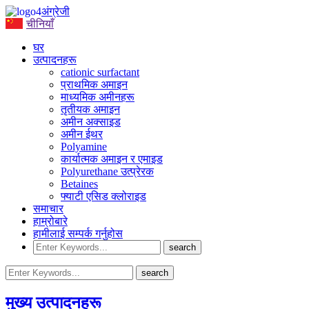
अंग्रेजी
चीनियाँ
घर
उत्पादनहरू
cationic surfactant
प्राथमिक अमाइन
माध्यमिक अमीनहरू
तृतीयक अमाइन
अमीन अक्साइड
अमीन ईथर
Polyamine
कार्यात्मक अमाइन र एमाइड
Polyurethane उत्प्रेरक
Betaines
फ्याटी एसिड क्लोराइड
समाचार
हाम्रोबारे
हामीलाई सम्पर्क गर्नुहोस
मुख्य उत्पादनहरू