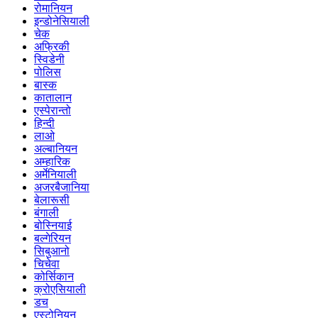
रोमानियन
इन्डोनेसियाली
चेक
अफ्रिकी
स्विडेनी
पोलिस
बास्क
कातालान
एस्पेरान्तो
हिन्दी
लाओ
अल्बानियन
अम्हारिक
अर्मेनियाली
अजरबैजानिया
बेलारूसी
बंगाली
बोस्नियाई
बल्गेरियन
सिबुआनो
चिचेवा
कोर्सिकान
क्रोएसियाली
डच
एस्टोनियन