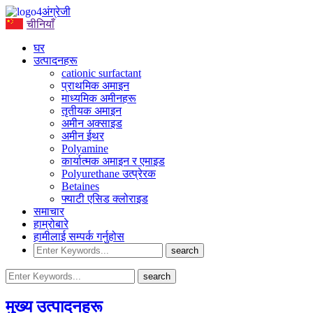
अंग्रेजी
चीनियाँ
घर
उत्पादनहरू
cationic surfactant
प्राथमिक अमाइन
माध्यमिक अमीनहरू
तृतीयक अमाइन
अमीन अक्साइड
अमीन ईथर
Polyamine
कार्यात्मक अमाइन र एमाइड
Polyurethane उत्प्रेरक
Betaines
फ्याटी एसिड क्लोराइड
समाचार
हाम्रोबारे
हामीलाई सम्पर्क गर्नुहोस
मुख्य उत्पादनहरू