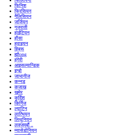
फिलिपिनो
फिनिश
फ्रिसियन
गैलिसियन
जर्जियन
गुजराती
हाईटियन
हौसा
हवाइयन
हिब्रू
ह्मोong
हंगेरी
आइसल्यान्डिक
इग्बो
जाभानीज
कन्नड
कजाख
खमेर
कुर्दिश
किर्गिज
ल्याटिन
लात्भियन
लिथुनियन
लक्जमबौं ..
म्यासेडोनियन