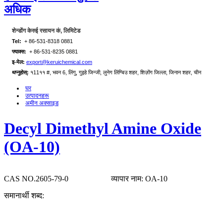
अधिक
शेन्डोंग केरुई रसायन कं, लिमिटेड
Tel:
+ 86-531-8318 0881
फ्याक्स:
+ 86-531-8235 0881
इ-मेल:
export@keruichemical.com
थप्नुहोस्:
१11११ #, भवन 6, लिंगु, गुइहे जिन्जी, लुनेग लिंग्चिउ शहर, शिज़ोंग जिल्ला, जिनान शहर, चीन
घर
उत्पादनहरू
अमीन अक्साइड
Decyl Dimethyl Amine Oxide
(OA-10)
CAS NO.2605-79-0
व्यापार नाम: OA-10
समानार्थी शब्द: