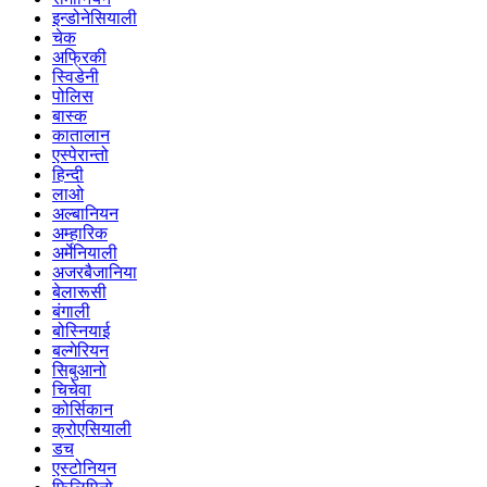
इन्डोनेसियाली
चेक
अफ्रिकी
स्विडेनी
पोलिस
बास्क
कातालान
एस्पेरान्तो
हिन्दी
लाओ
अल्बानियन
अम्हारिक
अर्मेनियाली
अजरबैजानिया
बेलारूसी
बंगाली
बोस्नियाई
बल्गेरियन
सिबुआनो
चिचेवा
कोर्सिकान
क्रोएसियाली
डच
एस्टोनियन