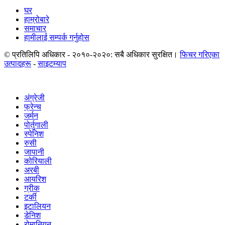
घर
हाम्रोबारे
समाचार
हामीलाई सम्पर्क गर्नुहोस
© प्रतिलिपि अधिकार - २०१०-२०२०: सबै अधिकार सुरक्षित।
फिचर गरिएका
उत्पादहरू
-
साइटम्याप
अंग्रेजी
फ्रेन्च
जर्मन
पोर्तुगाली
स्पेनिश
रुसी
जापानी
कोरियाली
अरबी
आयरिश
ग्रीक
टर्की
इटालियन
डेनिश
रोमानियन