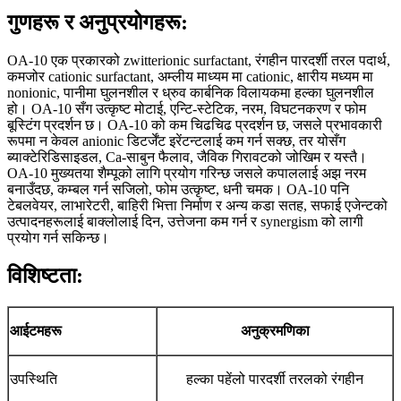
गुणहरू
र अनुप्रयोगहरू
:
OA-10 एक प्रकारको zwitterionic surfactant, रंगहीन पारदर्शी तरल पदार्थ,
कमजोर cationic surfactant, अम्लीय माध्यम मा cationic, क्षारीय मध्यम मा
nonionic, पानीमा घुलनशील र ध्रुव कार्बनिक विलायकमा हल्का घुलनशील
हो। OA-10 सँग उत्कृष्ट मोटाई, एन्टि-स्टेटिक, नरम, विघटनकरण र फोम
बूस्टिंग प्रदर्शन छ। OA-10 को कम चिढचिढ प्रदर्शन छ, जसले प्रभावकारी
रूपमा न केवल anionic डिटर्जेंट इरेंटन्टलाई कम गर्न सक्छ, तर योसँग
ब्याक्टेरिडिसाइडल, Ca-साबुन फैलाव, जैविक गिरावटको जोखिम र यस्तै।
OA-10 मुख्यतया शैम्पूको लागि प्रयोग गरिन्छ जसले कपाललाई अझ नरम
बनाउँदछ, कम्बल गर्न सजिलो, फोम उत्कृष्ट, धनी चमक। OA-10 पनि
टेबलवेयर, लाभारेटरी, बाहिरी भित्ता निर्माण र अन्य कडा सतह, सफाई एजेन्टको
उत्पादनहरूलाई बाक्लोलाई दिन, उत्तेजना कम गर्न र synergism को लागी
प्रयोग गर्न सकिन्छ।
विशिष्टता:
आईटमहरू
अनुक्रमणिका
उपस्थिति
हल्का पहेंलो पारदर्शी तरलको रंगहीन