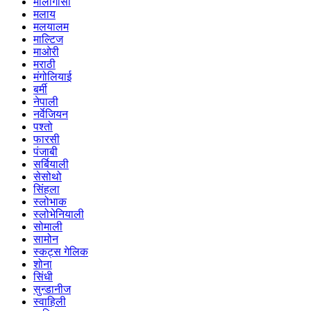
मालागासी
मलाय
मलयालम
माल्टिज
माओरी
मराठी
मंगोलियाई
बर्मी
नेपाली
नर्वेजियन
पश्तो
फारसी
पंजाबी
सर्बियाली
सेसोथो
सिंहला
स्लोभाक
स्लोभेनियाली
सोमाली
सामोन
स्कट्स गेलिक
शोना
सिंधी
सुन्डानीज
स्वाहिली