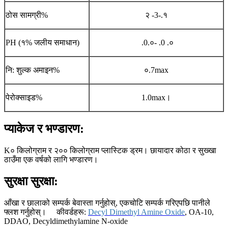
ठोस सामग्री%
२ -3-.१
PH (१% जलीय समाधान)
.0.०- .0 .०
नि: शुल्क अमाइन%
०.7max
पेरोक्साइड%
1.0max।
प्याकेज र भण्डारण:
K० किलोग्राम र २०० किलोग्राम प्लास्टिक ड्रम। छायादार कोठा र सुख्खा
ठाउँमा एक वर्षको लागि भण्डारण।
सुरक्षा सुरक्षा:
आँखा र छालाको सम्पर्क बेवास्ता गर्नुहोस्, एकचोटि सम्पर्क गरिएपछि पानीले
फ्लश गर्नुहोस्।
कीवर्डहरू:
Decyl Dimethyl Amine Oxide
, OA-10,
DDAO, Decyldimethylamine N-oxide